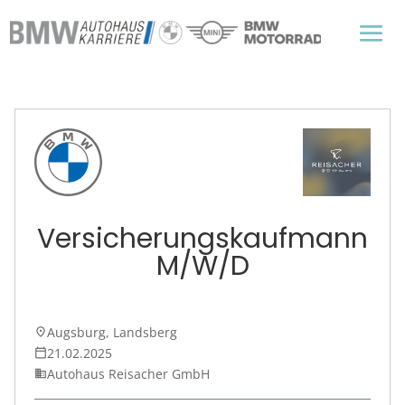
Versicherungskaufmann
M/W/D
Augsburg, Landsberg
place
21.02.2025
calendar_today
Autohaus Reisacher GmbH
business