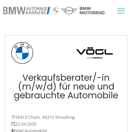
Verkaufsberater/-in
(m/w/d) für neue und
gebrauchte Automobile
93413 Cham, 94315 Straubing
place
22.04.2025
calendar_today
Vögl Automobile
business