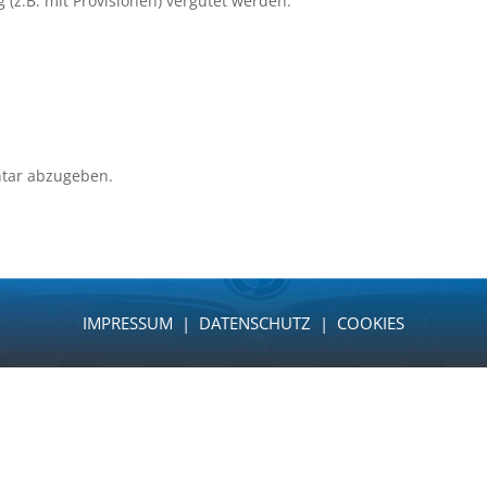
 (z.B. mit Provisionen) vergütet werden.
tar abzugeben.
IMPRESSUM
|
DATENSCHUTZ
|
COOKIES